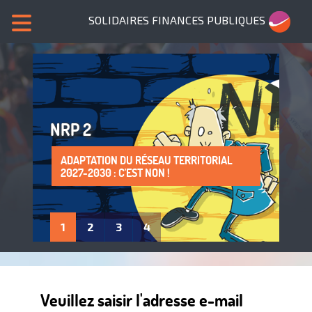
SOLIDAIRES FINANCES PUBLIQUES
NRP 2
ADAPTATION DU RÉSEAU TERRITORIAL
SANS NOUS, PLUS DE SERVICES PUBLICS !
LA PROTECTION DE LA SANTÉ AU TRAVAIL
ADHÈRE À SOLIDAIRES FINANCES
2027-2030 : C'EST NON !
: UN DROIT À FAIRE VIVRE !
PUBLIQUES
1
2
3
4
Veuillez saisir l'adresse e-mail