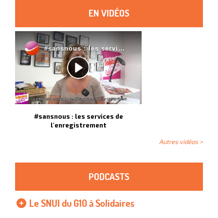
EN VIDÉOS
#sansnous : les services de
l'enregistrement
Autres vidéos >
PODCASTS
Le SNUI du G10 à Solidaires