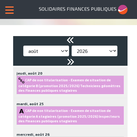
SOLIDAIRES FINANCES PUBLIQUES
jeudi,
août
20
CAP de non titularisation - Examen de situation de
catégorie B (promotion 2025/2026) Techniciens géomètres
des Finances publiques stagiaires
mardi,
août
25
CAP de non titularisation - Examen de situation de
catégorie A stagiaires (promotion 2025/2026) Inspecteurs
des Finances publiques stagiaires
mercredi,
août
26