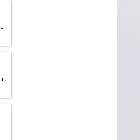
ux
ôts