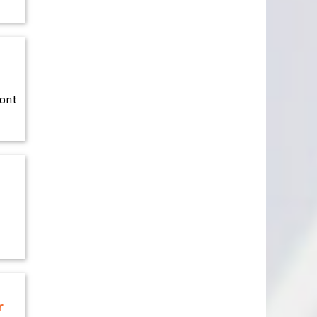
sont
r