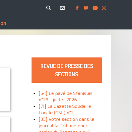
ion
REVUE DE PRESSE DES
SECTIONS
[54] Le pavé de Stanislas
n°28 - juillet 2026
[71] La Gazette Solidaire
Locale (GSL) n°2
[33] Votre section dans le
journal la Tribune pour
parler du "langage clair"