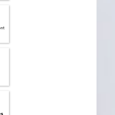
ont
es