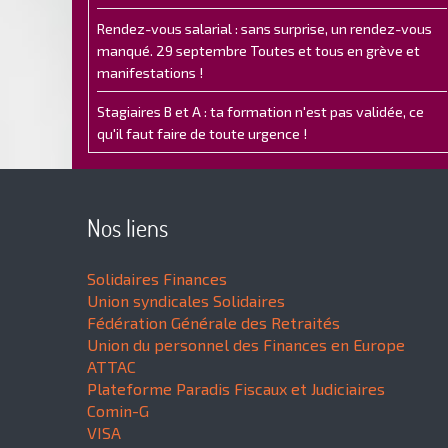
Rendez-vous salarial : sans surprise, un rendez-vous
manqué. 29 septembre Toutes et tous en grève et
manifestations !
Stagiaires B et A : ta formation n'est pas validée, ce
qu'il faut faire de toute urgence !
Nos liens
Solidaires Finances
Union syndicales Solidaires
Fédération Générale des Retraités
Union du personnel des Finances en Europe
ATTAC
Plateforme Paradis Fiscaux et Judiciaires
Comin-G
VISA