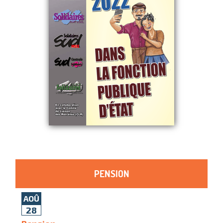
PENSION
AOÛ
28