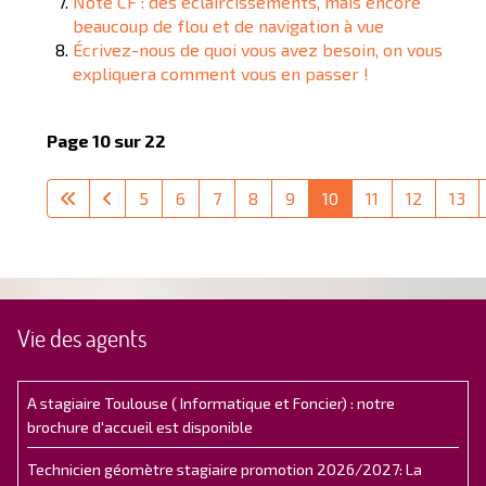
Note CF : des éclaircissements, mais encore
beaucoup de flou et de navigation à vue
Écrivez-nous de quoi vous avez besoin, on vous
expliquera comment vous en passer !
Page 10 sur 22
5
6
7
8
9
10
11
12
13
Vie des agents
A stagiaire Toulouse ( Informatique et Foncier) : notre
brochure d'accueil est disponible
Technicien géomètre stagiaire promotion 2026/2027: La