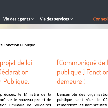
Vie des agents
Vie des services
Connex
es Fonction Publique
rojet de loi
[Communiqué de l'
Déclaration
publique ] Fonction
n Publique.
demeure !
récises, le Ministre de la
L’ensemble des organisatio
ion" sur le nouveau projet de
publique s’est réuni le 0
tion liminaire de Solidaires
remercient les nombreuses 