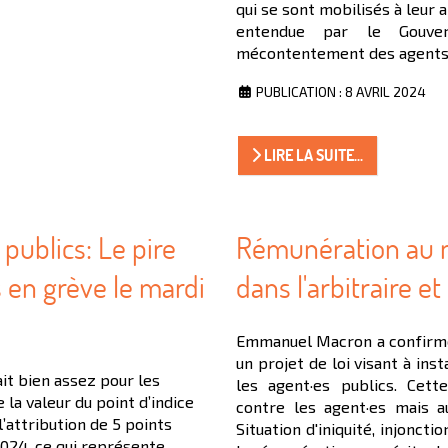
qui se sont mobilisés à leur 
entendue par le Gouve
mécontentement des agents 
PUBLICATION : 8 AVRIL 2024
LIRE LA SUITE...
publics: Le pire
Rémunération au mé
us en grève le mardi
dans l'arbitraire et
Emmanuel Macron a confirmé 
un projet de loi visant à in
it bien assez pour les
les agent·es publics. Cett
 la valeur du point d’indice
contre les agent·es mais a
l’attribution de 5 points
Situation d'iniquité, injoncti
 2024, ce qui représente