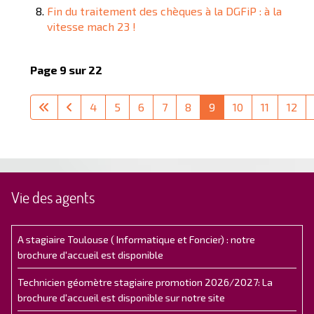
Fin du traitement des chèques à la DGFiP : à la
vitesse mach 23 !
Page 9 sur 22
4
5
6
7
8
9
10
11
12
Vie des agents
A stagiaire Toulouse ( Informatique et Foncier) : notre
brochure d'accueil est disponible
Technicien géomètre stagiaire promotion 2026/2027: La
brochure d'accueil est disponible sur notre site